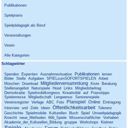
Spielmaterialien!
Publikationen
Spielpraxis
Spielpädagogik als Beruf
Veranstaltungen
Verein
Alle Kategorien
Block überspringen Schlagwörter
Schlagwörter
Publikationen
Experten
Spenden
Ausnahmesituation
lernen
Bilder
Stelle
Aufgaben
SPIELzumSOFORTSPIELEN
Arbeit
Mitgliederversammlung
München
Download
Kiste
Beratung
Stellenangebot
Naturspiele
Hood
Links
Mitgliedsbeitrag
Demokratie
Kreativität
Spielmobilkongress
auf
Praxistipps
Spielemesse
Mitgliedschaft
Lengwenus
Seniorenspiele
Planspiel
Online
Vereinsregister
Verlage
ABC
Foto
Eintragung
Öffentlichkeitsarbeit
Interview
und
Ziele
Ideen
Toleranz
Spielmobile
Buch
Spiel
Geschichte
Kulturellen
Umweltpädagogik
Knecht
neue_Methoden
666_Spiele
Wissenschaftlicher
Vorhaben
gruppe
Kistner
Akademie_der_Kulturellen_Bildung
Workshops
Spiele