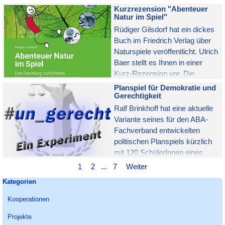
9. Juni geeignet. Es wurde
Kurzrezension "Abenteuer
kurzfristig aktualisiert (z.B.
Natur im Spiel"
wegen der Einführung des Euro
Rüdiger Gilsdorf hat ein dickes
in Kroatien).
Buch im Friedrich Verlag über
Naturspiele veröffentlicht. Ulrich
Baer stellt es Ihnen in einer
Kurz-Rezension vor. Die
Langfassung der Buchkritik
Planspiel für Demokratie und
erscheint in Heft 1/24 der
Gerechtigkeit
Zeitschrift "gruppe & spiel".
Ralf Brinkhoff hat eine aktuelle
Variante seines für den ABA-
Fachverband entwickelten
politischen Planspiels kürzlich
mit 120 SchülerInnen eines
Berufskollegs durchgeführt. Die
Aktuelle Seite:
1
Gehen Sie zu Seite:
2
...
Gehen Sie zu Seite:
7
Weiter
Jugendlichen haben begeistert
Block überspringen Kategorien
Kategorien
mitgemacht und Einiges über
demokratische Gesetze und
Kooperationen
Gerechtigkeit gelernt. Mit Link
Projekte
zu den kostenlosen