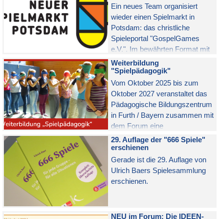
zusammen getragen.
Ein neues Team organisiert
wieder einen Spielmarkt in
Potsdam: das christliche
Spieleportal "GospelGames
e.V.". Im bewährten Format mit
Spielaktionen, Marktständen und
Weiterbildung
Workshops auf der Halbinsel
"Spielpädagogik"
Herrmannswerder von Freitag,
Vom Oktober 2025 bis zum
23. bis Sonntag, 25. Mai 2025.
Oktober 2027 veranstaltet das
Bekannte Mitglieder des
Pädagogische Bildungszentrum
FORUMs SPIELPÄDAGOGIK
in Furth / Bayern zusammen mit
werden mit Ständen und
dem Forum eine
Workshops vertreten sein.
berufsbegleitende Weiterbildung
29. Auflage der "666 Spiele"
zur Spielpädagogik mit 5
erschienen
Modulen (je 32 Std.).
Gerade ist die 29. Auflage von
Ulrich Baers Spielesammlung
erschienen.
NEU im Forum: Die IDEEN-