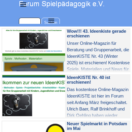
Direkt zum Seiteninhalt
Menü überspringen
Menü überspringen
Suchen
Wow!!! 43. Ideenkiste gerade
erschienen
Unser Online-Magazin für
Beratung und Gruppenarbeit, die
IdeenKISTE Nr. 43 (Winter
2025) ist erschienen! Kostenlose
Spiele, Materialien und News für
alle Fachkräfte in der Sozialen
IdeenKISTE Nr. 40 ist
Arbeeit, Kulturpädagogik und
erschienen!
therapeutischen Praxis.
Das kostenlose Online-Magazin
IdeenKISTE ist hier im Forum
seit Anfang März freigeschaltet.
Ulrich Baer, Ralf Brinkhoff und
Dirk Oehling haben wieder
Spiele, Praxisberichte und News
Neuer Spielmarkt in Potsdam
für Ihre kreative Gruppenarbeit
im Mai