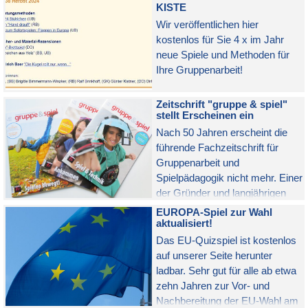
KISTE
Wir veröffentlichen hier
kostenlos für Sie 4 x im Jahr
neue Spiele und Methoden für
Ihre Gruppenarbeit!
Zeitschrift "gruppe & spiel"
stellt Erscheinen ein
Nach 50 Jahren erscheint die
führende Fachzeitschrift für
Gruppenarbeit und
Spielpädagogik nicht mehr. Einer
der Gründer und langjährigen
Herausgeber bereitet eine
EUROPA-Spiel zur Wahl
Alternative vor.
aktualisiert!
Das EU-Quizspiel ist kostenlos
auf unserer Seite herunter
ladbar. Sehr gut für alle ab etwa
zehn Jahren zur Vor- und
Nachbereitung der EU-Wahl am