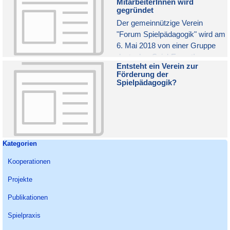
MitarbeiterInnen wird
gegründet
Der gemeinnützige Verein
"Forum Spielpädagogik" wird am
6. Mai 2018 von einer Gruppe
deutscher Spiel-ExpertInnen
Entsteht ein Verein zur
gegründet.
Förderung der
Spielpädagogik?
Block überspringen Kategorien
Kategorien
Kooperationen
Projekte
Publikationen
Spielpraxis