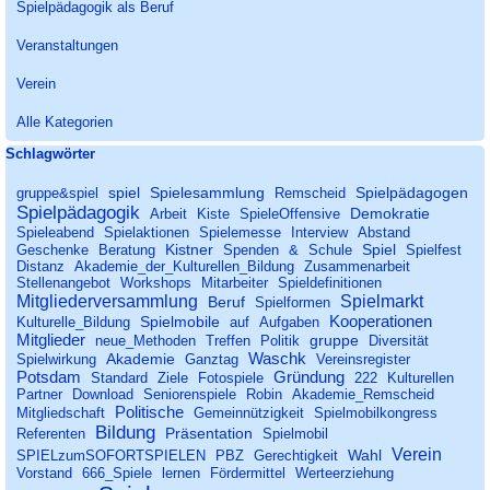
Spielpädagogik als Beruf
Veranstaltungen
Verein
Alle Kategorien
Block überspringen Schlagwörter
Schlagwörter
spiel
Spielesammlung
Spielpädagogen
gruppe&spiel
Remscheid
Spielpädagogik
Demokratie
Arbeit
Kiste
SpieleOffensive
Spieleabend
Spielaktionen
Spielemesse
Interview
Abstand
Kistner
Spiel
Geschenke
Beratung
Spenden
&
Schule
Spielfest
Distanz
Akademie_der_Kulturellen_Bildung
Zusammenarbeit
Stellenangebot
Workshops
Mitarbeiter
Spieldefinitionen
Mitgliederversammlung
Spielmarkt
Beruf
Spielformen
Kooperationen
Spielmobile
Kulturelle_Bildung
auf
Aufgaben
Mitglieder
gruppe
neue_Methoden
Treffen
Politik
Diversität
Waschk
Akademie
Spielwirkung
Ganztag
Vereinsregister
Potsdam
Gründung
Standard
Ziele
Fotospiele
222
Kulturellen
Partner
Download
Seniorenspiele
Robin
Akademie_Remscheid
Politische
Mitgliedschaft
Gemeinnützigkeit
Spielmobilkongress
Bildung
Präsentation
Referenten
Spielmobil
Verein
Wahl
SPIELzumSOFORTSPIELEN
PBZ
Gerechtigkeit
Vorstand
666_Spiele
lernen
Fördermittel
Werteerziehung