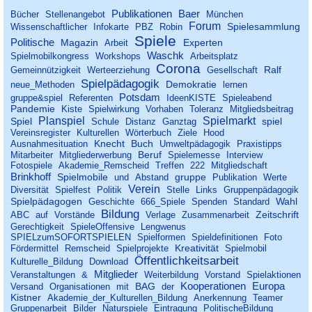
Publikationen
Baer
Bücher
Stellenangebot
München
Forum
Spielesammlung
Wissenschaftlicher
Infokarte
PBZ
Robin
Spiele
Politische
Magazin
Experten
Arbeit
Waschk
Spielmobilkongress
Workshops
Arbeitsplatz
Corona
Ralf
Gemeinnützigkeit
Werteerziehung
Gesellschaft
Spielpädagogik
Demokratie
neue_Methoden
lernen
Potsdam
gruppe&spiel
Referenten
IdeenKISTE
Spieleabend
Pandemie
Kiste
Spielwirkung
Vorhaben
Toleranz
Mitgliedsbeitrag
Planspiel
Spielmarkt
Spiel
spiel
Schule
Distanz
Ganztag
Vereinsregister
Kulturellen
Wörterbuch
Ziele
Hood
Knecht
Buch
Ausnahmesituation
Umweltpädagogik
Praxistipps
Beruf
Mitarbeiter
Mitgliederwerbung
Spielemesse
Interview
Fotospiele
Akademie_Remscheid
Treffen
222
Mitgliedschaft
Brinkhoff
Spielmobile
gruppe
und
Abstand
Publikation
Werte
Verein
Diversität
Spielfest
Politik
Stelle
Links
Gruppenpädagogik
Spielpädagogen
Wahl
Geschichte
666_Spiele
Spenden
Standard
Bildung
Zeitschrift
ABC
auf
Vorstände
Verlage
Zusammenarbeit
Gerechtigkeit
SpieleOffensive
Lengwenus
SPIELzumSOFORTSPIELEN
Spielformen
Spieldefinitionen
Foto
Kreativität
Fördermittel
Remscheid
Spielprojekte
Spielmobil
Öffentlichkeitsarbeit
Kulturelle_Bildung
Download
Mitglieder
Veranstaltungen
&
Weiterbildung
Vorstand
Spielaktionen
Kooperationen
Europa
BAG
Versand
Organisationen
mit
der
Kistner
Akademie_der_Kulturellen_Bildung
Anerkennung
Teamer
Gruppenarbeit
Bilder
Naturspiele
Eintragung
PolitischeBildung