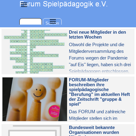
Direkt zum Seiteninhalt
Menü überspringen
Menü überspringen
Suchen
Drei neue Mitglieder in den
letzten Wochen
Obwohl die Projekte und die
Mitgliederversammlung des
Forums wegen der Pandemie
"auf Eis" liegen, haben sich drei
Spielpädagogen entschlossen,
Mitglied zu werden. Wir
FORUM-Mitglieder
begrüßen sie und ihre
beschreiben ihre
spielpädagogische
zukunftsgewandte berufliche
"Berufung" im aktuellen Heft
Perspektive!
der Zeitschrift "gruppe &
spiel"
Das FORUM und zahlreiche
Mitglieder stellen sich im
aktuellen Heft 1/19 der
Bundesweit bekannte
Zeitschrift "gruppe & spiel" mit
Organisationen wurden