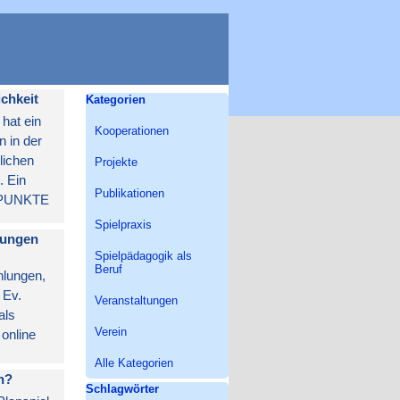
Block überspringen Kategorien
ichkeit
Kategorien
hat ein
Kooperationen
n in der
lichen
Projekte
. Ein
Publikationen
NPUNKTE
Spielpraxis
lungen
Spielpädagogik als
Beruf
hlungen,
e Ev.
Veranstaltungen
als
Verein
online
Alle Kategorien
n?
Block überspringen Schlagwörter
Schlagwörter