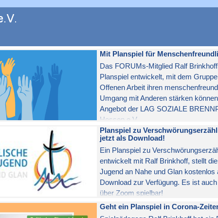
en
Mit Planspiel für Menschenfreundl
Das FORUMs-Mitglied Ralf Brinkhoff 
Planspiel entwickelt, mit dem Gruppe
Offenen Arbeit ihren menschenfreund
Umgang mit Anderen stärken können
Angebot der LAG SOZIALE BREN
Hessen e.V..
Planspiel zu Verschwörungserzäh
jetzt als Download!
Ein Planspiel zu Verschwörungserzä
entwickelt mit Ralf Brinkhoff, stellt di
Jugend an Nahe und Glan kostenlos 
Download zur Verfügung. Es ist auch 
über Zoom spielbar!
Geht ein Planspiel in Corona-Zeite