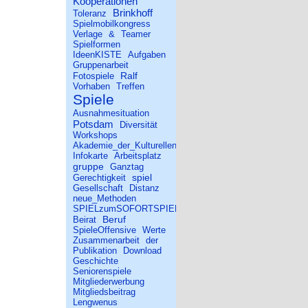
Kooperationen
Brinkhoff
Toleranz
Spielmobilkongress
Verlage
&
Teamer
Spielformen
IdeenKISTE
Aufgaben
Gruppenarbeit
Ralf
Fotospiele
Vorhaben
Treffen
Spiele
Ausnahmesituation
Potsdam
Diversität
Workshops
Akademie_der_Kulturellen_Bildung
Infokarte
Arbeitsplatz
gruppe
Ganztag
spiel
Gerechtigkeit
Gesellschaft
Distanz
neue_Methoden
SPIELzumSOFORTSPIELEN
Beruf
Beirat
SpieleOffensive
Werte
Zusammenarbeit
der
Publikation
Download
Geschichte
Seniorenspiele
Mitgliederwerbung
Mitgliedsbeitrag
Lengwenus