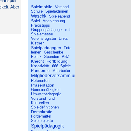
Planspiel
Spielmobile
kelt. Aber
Versand
Schule
Spielaktionen
Waschk
Spieleabend
Spiel
Anerkennung
Praxistipps
Gruppenpädagogik
mit
Spielemesse
Vereinsregister
Links
Kistner
Spielpädagogen
Foto
lernen
Geschenke
Politik
Spenden
PBZ
Knecht
Fortbildung
Kreativität
666_Spiele
Pandemie
Mitarbeiter
Mitgliederversammlung
Referenten
Präsentation
Gemeinnützigkeit
Umweltpädagogik
Vorstand
und
Kulturellen
Spieldefinitionen
Demokratie
Fördermittel
Spielprojekte
Spielpädagogik