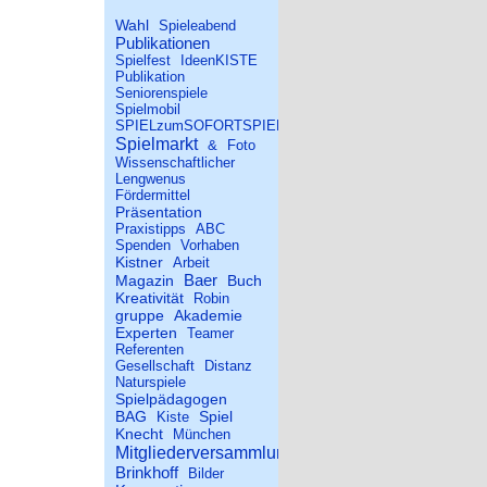
Wahl
Spieleabend
Publikationen
Spielfest
IdeenKISTE
Publikation
Seniorenspiele
Spielmobil
SPIELzumSOFORTSPIELEN
Spielmarkt
&
Foto
Wissenschaftlicher
Lengwenus
Fördermittel
Präsentation
Praxistipps
ABC
Spenden
Vorhaben
Kistner
Arbeit
Baer
Magazin
Buch
Kreativität
Robin
gruppe
Akademie
Experten
Teamer
Referenten
Gesellschaft
Distanz
Naturspiele
Spielpädagogen
BAG
Spiel
Kiste
Knecht
München
Mitgliederversammlung
Brinkhoff
Bilder