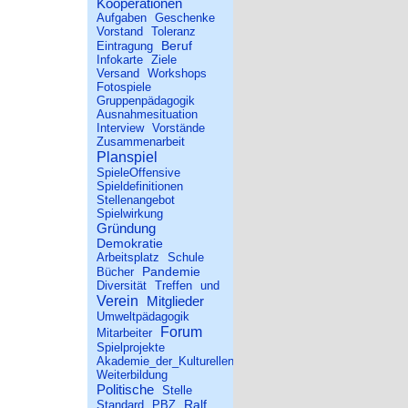
Kooperationen
Aufgaben
Geschenke
Vorstand
Toleranz
Beruf
Eintragung
Infokarte
Ziele
Versand
Workshops
Fotospiele
Gruppenpädagogik
Ausnahmesituation
Interview
Vorstände
Zusammenarbeit
Planspiel
SpieleOffensive
Spieldefinitionen
Stellenangebot
Spielwirkung
Gründung
Demokratie
Arbeitsplatz
Schule
Pandemie
Bücher
Diversität
Treffen
und
Verein
Mitglieder
Umweltpädagogik
Forum
Mitarbeiter
Spielprojekte
Akademie_der_Kulturellen_Bildung
Weiterbildung
Politische
Stelle
Ralf
Standard
PBZ