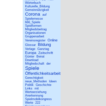
Wörterbuch
Kulturelle_Bildung
Gemeinnützigkeit
Corona
auf
Spielemesse
666_Spiele
Spielformen
Mitgliedsbeitrag
Organisationen
Gruppenarbeit
Online
Vereinsregister
Bildung
Glossar
Verlage
Ganztag
Europa
Zeitschrift
Günter
Beirat
Download
Mitgliedschaft
der
Spiele
Öffentlichkeitsarbeit
Gerechtigkeit
neue_Methoden
Ideen
Politik
Geschichte
Links
mit
Werteerziehung
Anerkennung
Spielmobilkongress
Werte
222