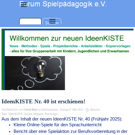
Direkt zum Seiteninhalt
Menü überspringen
Menü überspringen
Suchen
IdeenKISTE Nr. 40 ist erschienen!
Veröffentlicht von
Ulrich Baer
in
Publikationen
· Freitag 07 Mär 2025 ·
Minuten
Tags:
IdeenKISTE
,
Online
,
Magazin
,
Praxistipps
Aus dem Inhalt der neuen IdeenKISTE Nr. 40 (Frühjahr 2025):
Kleine Online-Spiele für den Sprachunterricht
Bericht über eine Spielaktion zur Berufsvorbereitung in der