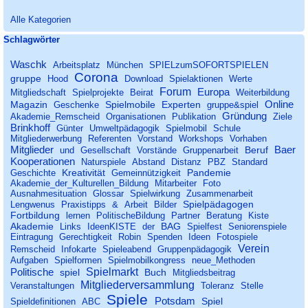
Alle Kategorien
Block überspringen Schlagwörter
Schlagwörter
Waschk
Arbeitsplatz
München
SPIELzumSOFORTSPIELEN
Corona
gruppe
Hood
Download
Spielaktionen
Werte
Forum
Europa
Mitgliedschaft
Spielprojekte
Beirat
Weiterbildung
Online
Magazin
Spielmobile
Experten
Geschenke
gruppe&spiel
Gründung
Akademie_Remscheid
Organisationen
Publikation
Ziele
Brinkhoff
Günter
Umweltpädagogik
Spielmobil
Schule
Mitgliederwerbung
Referenten
Vorstand
Workshops
Vorhaben
Mitglieder
Baer
Beruf
und
Gesellschaft
Vorstände
Gruppenarbeit
Kooperationen
Naturspiele
Abstand
Distanz
PBZ
Standard
Kreativität
Pandemie
Geschichte
Gemeinnützigkeit
Akademie_der_Kulturellen_Bildung
Mitarbeiter
Foto
Ausnahmesituation
Glossar
Spielwirkung
Zusammenarbeit
Spielpädagogen
Lengwenus
Praxistipps
&
Arbeit
Bilder
Fortbildung
lernen
PolitischeBildung
Partner
Beratung
Kiste
Akademie
BAG
Links
IdeenKISTE
der
Spielfest
Seniorenspiele
Eintragung
Gerechtigkeit
Robin
Spenden
Ideen
Fotospiele
Verein
Remscheid
Infokarte
Spieleabend
Gruppenpädagogik
Aufgaben
Spielformen
Spielmobilkongress
neue_Methoden
Spielmarkt
Politische
spiel
Buch
Mitgliedsbeitrag
Mitgliederversammlung
Veranstaltungen
Toleranz
Stelle
Spiele
Potsdam
Spiel
Spieldefinitionen
ABC