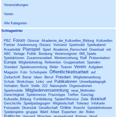
Veranstaltungen
Verein
Alle Kategorien
Block überspringen Schlagwörter
Schlagwörter
Forum
PBZ
Glossar
Akademie_der_Kulturellen_Bildung
Kulturellen
Partner
Anerkennung
Distanz
Vorstand
Spielmobil
Spieleabend
Planspiel
Kreativität
Spiel
Akademie_Remscheid
Download
mit
ABC
Verlage
Politik
Beratung
Vereinsregister
666_Spiele
Ralf
Präsentation
Spielaktionen
Zusammenarbeit
Werteerziehung
Europa
Mitgliedsbeitrag
Referenten
Gruppenarbeit
Spenden
Verein
Spielesammlung
Standard
Bilder
Teamer
Aufgaben
Öffentlichkeitsarbeit
Magazin
Foto
Schulspiele
auf
Potsdam
Zeitschrift
Beruf
Beirat
Ideen
Mitgliederwerbung
Publikationen
Schule
Workshops
Links
und
Umweltpädagogik
Buch
Vorhaben
Stelle
222
Naturspiele
Organisationen
Mitgliederversammlung
Spielmobile
neue_Methoden
Gerechtigkeit
Spielemesse
Praxistipps
Treffen
Ganztag
Brinkhoff
Fortbildung
Kulturelle_Bildung
SpieleOffensive
Ziele
Spielpädagogen
Geschichte
Mitgliedschaft
Toleranz
Infokarte
Online
Knecht
Fotospiele
Diversität
Gesellschaft
Spieldefinitionen
gruppe
Wahl
Experten
Spielprojekte
Arbeit
der
Robin
Politische
Kistner
Versand
München
gruppe&spiel
Hood