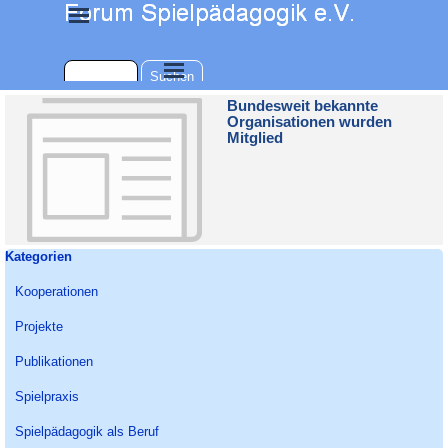
Direkt zum Seiteninhalt
Menü überspringen
Menü überspringen
Suchen
Bundesweit bekannte
Organisationen wurden
Mitglied
Block überspringen Kategorien
Kategorien
Kooperationen
Projekte
Publikationen
Spielpraxis
Spielpädagogik als Beruf