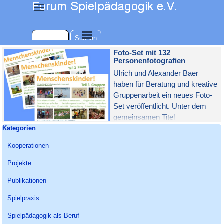
Direkt zum Seiteninhalt
Menü überspringen
Menü überspringen
Suchen
Foto-Set mit 132
Personenfotografien
Ulrich und Alexander Baer
haben für Beratung und kreative
Gruppenarbeit ein neues Foto-
Set veröffentlicht. Unter dem
gemeinsamen Titel
Block überspringen Kategorien
Kategorien
"Menschenskinder!" werden drei
- auch einzeln erhältliche - Set-
Kooperationen
Teile mit je 44 Fotos
(Einzelpersonen, Paare,
Projekte
Gruppen) angeboten.
Publikationen
Spielpraxis
Spielpädagogik als Beruf