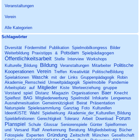
Veranstaltungen
Verein
Alle Kategorien
Block überspringen Schlagwörter
Schlagwörter
Diversität
Fördermittel
Publikation
Spielmobilkongress
Bilder
Potsdam
Spielpädagogen
Weiterbildung
Praxistipps
&
Öffentlichkeitsarbeit
Stelle
Interview
Workshops
Bildung
Politische
Kulturelle_Bildung
Veranstaltungen
Mitarbeiter
Verein
Kooperationen
Kreativität
Treffen
PolitischeBildung
Waschk
Spielaktionen
mit
der
Links
Gruppenpädagogik
Robin
Spielmobile
Pandemie
Akademie_Remscheid
Umweltpädagogik
Mitglieder
gruppe
Arbeitsplatz
auf
Kiste
Werteerziehung
Baer
spiel
Magazin
Knecht
Vorstand
Distanz
Organisationen
BAG
Spielfest
Mitgliederwerbung
Spielmobil
Infokarte
Lengwenus
Präsentation
Ausnahmesituation
Gemeinnützigkeit
Beirat
Spielesammlung
Naturspiele
Ganztag
Foto
Kulturellen
Wahl
IdeenKISTE
Spielwirkung
Akademie_der_Kulturellen_Bildung
Forum
Spieldefinitionen
Gerechtigkeit
Toleranz
Arbeit
Download
Planspiel
Schule
Glossar
Seniorenspiele
Günter
Spielformen
Ralf
und
Versand
Anerkennung
Beratung
Mitgliedsbeitrag
Bücher
Gründung
Experten
Zeitschrift
Fotospiele
München
Gesellschaft