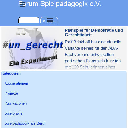
Direkt zum Seiteninhalt
Menü überspringen
Menü überspringen
Suchen
Planspiel für Demokratie und
Gerechtigkeit
Ralf Brinkhoff hat eine aktuelle
Variante seines für den ABA-
Fachverband entwickelten
politischen Planspiels kürzlich
mit 120 SchülerInnen eines
Block überspringen Kategorien
Kategorien
Berufskollegs durchgeführt. Die
Jugendlichen haben begeistert
Kooperationen
mitgemacht und Einiges über
demokratische Gesetze und
Projekte
Gerechtigkeit gelernt. Mit Link
Publikationen
zu den kostenlosen
Spielmaterialien!
Spielpraxis
Spielpädagogik als Beruf