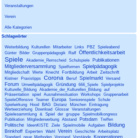
Veranstaltungen
Verein
Alle Kategorien
Block überspringen Schlagwörter
Schlagwörter
Weiterbildung
Kulturellen
Mitarbeiter
Links
PBZ
Spieleabend
Öffentlichkeitsarbeit
Ralf
Günter
Bilder
Gruppenpädagogik
Spiele
Publikationen
Akademie_Remscheid
Schulspiele
Spielpädagogik
Mitgliederversammlung
Spielformen
Knecht
Fortbildung
Zeitschrift
Mitgliedschaft
Werte
Arbeit
Corona
Spielmarkt
Kistner
Beruf
Praxistipps
Versand
Forum
Gründung
Umweltpädagogik
666_Spiele
Spielprojekte
Kulturelle_Bildung
Akademie_der_Kulturellen_Bildung
auf
Präsentation
spiel
Ausnahmesituation
Workshops
Gruppenarbeit
Europa
SpieleOffensive
Teamer
Seniorenspiele
Schule
BAG
Spielwirkung
Hood
Distanz
München
Eintragung
Werteerziehung
Download
Glossar
Veranstaltungen
Spielesammlung
Spiel
gruppe
&
der
Spielmobilkongress
Potsdam
Publikation
Mitgliederwerbung
Abstand
Treffen
Bildung
Politische
Spielmobile
IdeenKISTE
Ziele
Aufgaben
Verein
Brinkhoff
Experten
Wahl
Geschichte
Arbeitsplatz
Kooperationen
Standard
neue_Methoden
Vorstand
Vorstände