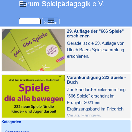
Direkt zum Seiteninhalt
Menü überspringen
Menü überspringen
Suchen
29. Auflage der "666 Spiele"
erschienen
Gerade ist die 29. Auflage von
Ulrich Baers Spielesammlung
erschienen.
Vorankündigung 222 Spiele -
Buch
Zur Standard-Spielesammlung
"666 Spiele" erscheint im
Frühjahr 2021 ein
Ergänzungsband im Friedrich
Verlag, Hannover.
Block überspringen Kategorien
Kategorien