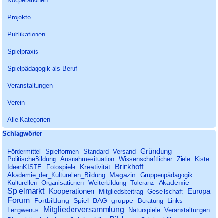
Kooperationen
Projekte
Publikationen
Spielpraxis
Spielpädagogik als Beruf
Veranstaltungen
Verein
Alle Kategorien
Block überspringen Schlagwörter
Schlagwörter
Gründung
Fördermittel
Spielformen
Standard
Versand
PolitischeBildung
Ausnahmesituation
Wissenschaftlicher
Ziele
Kiste
Brinkhoff
Kreativität
IdeenKISTE
Fotospiele
Magazin
Akademie_der_Kulturellen_Bildung
Gruppenpädagogik
Akademie
Kulturellen
Organisationen
Weiterbildung
Toleranz
Spielmarkt
Kooperationen
Europa
Mitgliedsbeitrag
Gesellschaft
Forum
Fortbildung
Spiel
BAG
gruppe
Beratung
Links
Mitgliederversammlung
Lengwenus
Naturspiele
Veranstaltungen