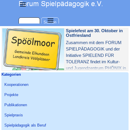
Direkt zum Seiteninhalt
Menü überspringen
Menü überspringen
Suchen
Spielefest am 30. Oktober in
Ostfriesland
Zusammen mit dem FORUM
SPIELPÄDAGOGIK und der
Initiative SPIELEND FÜR
TOLERANZ findet im Kultur-
und Jugendzentrum PHÖNIX in
Block überspringen Kategorien
Kategorien
Moormerland am 30.10.2021 ein
ganztägiges Spielefest statt.
Kooperationen
Projekte
Publikationen
Spielpraxis
Spielpädagogik als Beruf