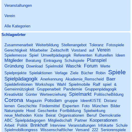
Veranstaltungen
Verein
Alle Kategorien
Block überspringen Schlagwörter
Schlagwörter
Zusammenarbeit
Weiterbildung
Stellenangebot
Toleranz
Fotospiele
Verein
Zeitschrift
Gerechtigkeit
Mitarbeiter
Vorstand
auf
Spiel
Spielemesse
Umweltpädagogik
Referenten
Kulturellen
Ideen
Planspiel
Mitglieder
Beratung
Eintragung
Schulspiele
Forum
Gründung
Waschk
Download
Spielmobil
Werte
Spiele
Spielprojekte
Spielaktionen
Verlage
Ziele
Bücher
Robin
Spielpädagogik
Baer
Anerkennung
Akademie_Remscheid
Wahl
Spielmobile
Ralf
spiel
Spieldefinitionen
Workshops
&
Pandemie
Gemeinnützigkeit
Gruppenarbeit
Gruppenpädagogik
Spielmarkt
Kreativität
Günter
Werteerziehung
PolitischeBildung
Corona
Potsdam
Magazin
gruppe
IdeenKISTE
Distanz
Experten
lernen
Geschichte
Fördermittel
Foto
München
Bilder
Fortbildung
Naturspiele
Hood
Geschenke
Spielwirkung
Beruf
Demokratie
neue_Methoden
Kiste
Beirat
Organisationen
Kooperationen
Spielpädagogen
ABC
Mitgliedschaft
Partner
Brinkhoff
Arbeit
Politik
Interview
Veranstaltungen
Infokarte
Schule
Spielmobilkongress
Wissenschaftlicher
Versand
222
Seniorenspiele