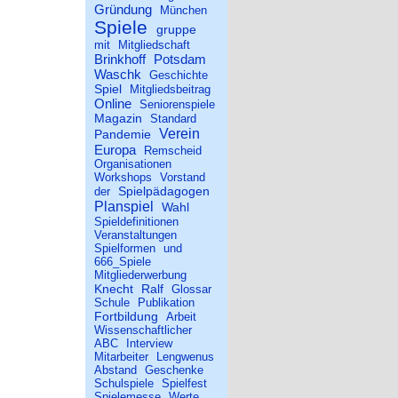
Gründung
München
Spiele
gruppe
mit
Mitgliedschaft
Brinkhoff
Potsdam
Waschk
Geschichte
Spiel
Mitgliedsbeitrag
Online
Seniorenspiele
Magazin
Standard
Verein
Pandemie
Europa
Remscheid
Organisationen
Workshops
Vorstand
Spielpädagogen
der
Planspiel
Wahl
Spieldefinitionen
Veranstaltungen
Spielformen
und
666_Spiele
Mitgliederwerbung
Knecht
Ralf
Glossar
Schule
Publikation
Fortbildung
Arbeit
Wissenschaftlicher
ABC
Interview
Mitarbeiter
Lengwenus
Abstand
Geschenke
Schulspiele
Spielfest
Spielemesse
Werte