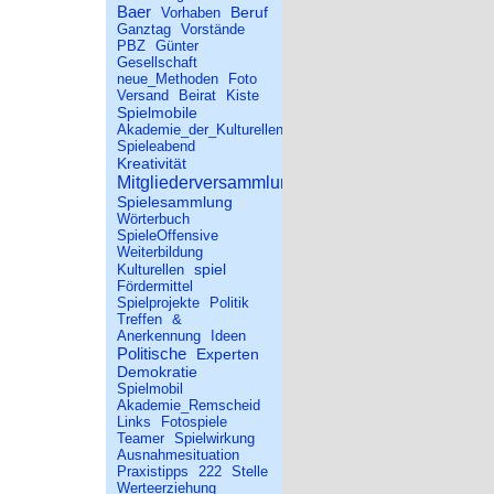
Baer
Beruf
Vorhaben
Ganztag
Vorstände
PBZ
Günter
Gesellschaft
neue_Methoden
Foto
Versand
Beirat
Kiste
Spielmobile
Akademie_der_Kulturellen_Bildung
Spieleabend
Kreativität
Mitgliederversammlung
Spielesammlung
Wörterbuch
SpieleOffensive
Weiterbildung
spiel
Kulturellen
Fördermittel
Spielprojekte
Politik
Treffen
&
Anerkennung
Ideen
Politische
Experten
Demokratie
Spielmobil
Akademie_Remscheid
Links
Fotospiele
Teamer
Spielwirkung
Ausnahmesituation
Praxistipps
222
Stelle
Werteerziehung