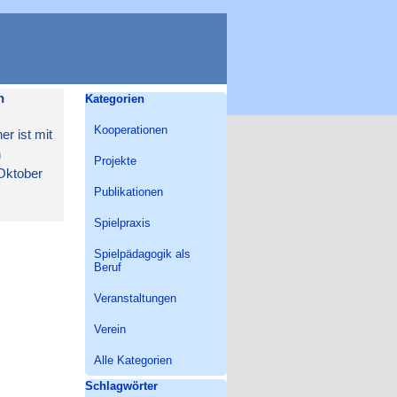
Block überspringen Kategorien
n
Kategorien
Kooperationen
r ist mit
n
Projekte
 Oktober
Publikationen
Spielpraxis
Spielpädagogik als
Beruf
Veranstaltungen
Verein
Alle Kategorien
Block überspringen Schlagwörter
Schlagwörter