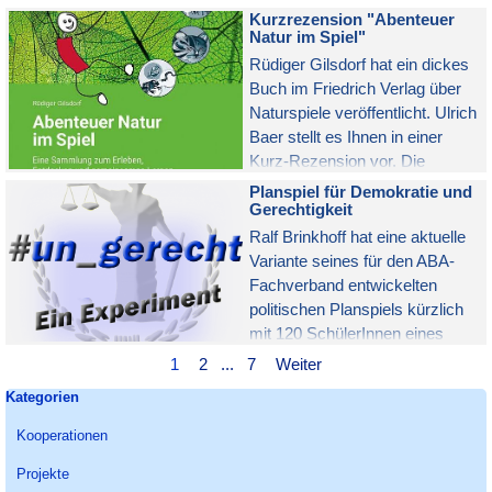
9. Juni geeignet. Es wurde
Kurzrezension "Abenteuer
kurzfristig aktualisiert (z.B.
Natur im Spiel"
wegen der Einführung des Euro
Rüdiger Gilsdorf hat ein dickes
in Kroatien).
Buch im Friedrich Verlag über
Naturspiele veröffentlicht. Ulrich
Baer stellt es Ihnen in einer
Kurz-Rezension vor. Die
Langfassung der Buchkritik
Planspiel für Demokratie und
erscheint in Heft 1/24 der
Gerechtigkeit
Zeitschrift "gruppe & spiel".
Ralf Brinkhoff hat eine aktuelle
Variante seines für den ABA-
Fachverband entwickelten
politischen Planspiels kürzlich
mit 120 SchülerInnen eines
Berufskollegs durchgeführt. Die
Aktuelle Seite:
1
Gehen Sie zu Seite:
2
...
Gehen Sie zu Seite:
7
Weiter
Jugendlichen haben begeistert
Block überspringen Kategorien
Kategorien
mitgemacht und Einiges über
demokratische Gesetze und
Kooperationen
Gerechtigkeit gelernt. Mit Link
Projekte
zu den kostenlosen