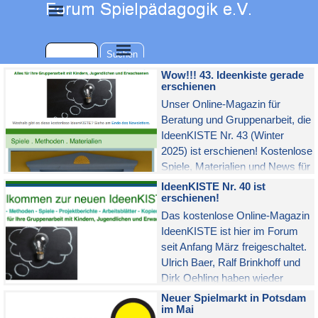
Direkt zum Seiteninhalt
Menü überspringen
Menü überspringen
Suchen
Wow!!! 43. Ideenkiste gerade
erschienen
Unser Online-Magazin für
Beratung und Gruppenarbeit, die
IdeenKISTE Nr. 43 (Winter
2025) ist erschienen! Kostenlose
Spiele, Materialien und News für
alle Fachkräfte in der Sozialen
IdeenKISTE Nr. 40 ist
Arbeeit, Kulturpädagogik und
erschienen!
therapeutischen Praxis.
Das kostenlose Online-Magazin
IdeenKISTE ist hier im Forum
seit Anfang März freigeschaltet.
Ulrich Baer, Ralf Brinkhoff und
Dirk Oehling haben wieder
Spiele, Praxisberichte und News
Neuer Spielmarkt in Potsdam
für Ihre kreative Gruppenarbeit
im Mai