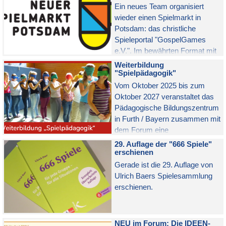
zusammen getragen.
Ein neues Team organisiert
wieder einen Spielmarkt in
Potsdam: das christliche
Spieleportal "GospelGames
e.V.". Im bewährten Format mit
Spielaktionen, Marktständen und
Weiterbildung
Workshops auf der Halbinsel
"Spielpädagogik"
Herrmannswerder von Freitag,
Vom Oktober 2025 bis zum
23. bis Sonntag, 25. Mai 2025.
Oktober 2027 veranstaltet das
Bekannte Mitglieder des
Pädagogische Bildungszentrum
FORUMs SPIELPÄDAGOGIK
in Furth / Bayern zusammen mit
werden mit Ständen und
dem Forum eine
Workshops vertreten sein.
berufsbegleitende Weiterbildung
29. Auflage der "666 Spiele"
zur Spielpädagogik mit 5
erschienen
Modulen (je 32 Std.).
Gerade ist die 29. Auflage von
Ulrich Baers Spielesammlung
erschienen.
NEU im Forum: Die IDEEN-