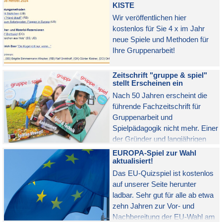
KISTE
Wir veröffentlichen hier
kostenlos für Sie 4 x im Jahr
neue Spiele und Methoden für
Ihre Gruppenarbeit!
Zeitschrift "gruppe & spiel"
stellt Erscheinen ein
Nach 50 Jahren erscheint die
führende Fachzeitschrift für
Gruppenarbeit und
Spielpädagogik nicht mehr. Einer
der Gründer und langjährigen
Herausgeber bereitet eine
EUROPA-Spiel zur Wahl
Alternative vor.
aktualisiert!
Das EU-Quizspiel ist kostenlos
auf unserer Seite herunter
ladbar. Sehr gut für alle ab etwa
zehn Jahren zur Vor- und
Nachbereitung der EU-Wahl am