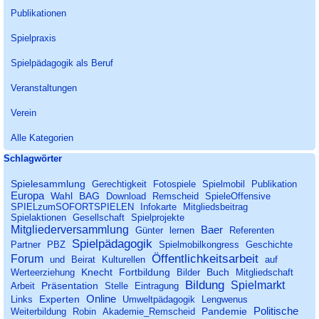
Spielmaterialien!
Publikationen
Spielpraxis
Spielpädagogik als Beruf
Veranstaltungen
Verein
Alle Kategorien
Block überspringen Schlagwörter
Schlagwörter
Spielesammlung
Gerechtigkeit
Fotospiele
Spielmobil
Publikation
Europa
Wahl
BAG
Download
Remscheid
SpieleOffensive
SPIELzumSOFORTSPIELEN
Infokarte
Mitgliedsbeitrag
Spielaktionen
Gesellschaft
Spielprojekte
Mitgliederversammlung
Baer
Günter
lernen
Referenten
Spielpädagogik
Partner
PBZ
Spielmobilkongress
Geschichte
Öffentlichkeitsarbeit
Forum
und
Beirat
Kulturellen
auf
Knecht
Fortbildung
Buch
Werteerziehung
Bilder
Mitgliedschaft
Bildung
Spielmarkt
Präsentation
Arbeit
Stelle
Eintragung
Online
Experten
Links
Umweltpädagogik
Lengwenus
Politische
Pandemie
Weiterbildung
Robin
Akademie_Remscheid