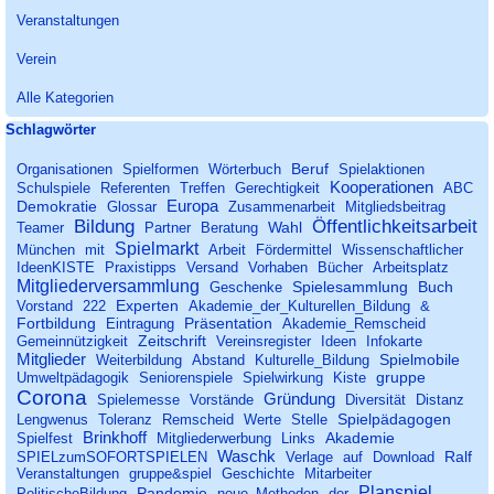
Veranstaltungen
Verein
Alle Kategorien
Block überspringen Schlagwörter
Schlagwörter
Beruf
Organisationen
Spielformen
Wörterbuch
Spielaktionen
Kooperationen
Schulspiele
Referenten
Treffen
Gerechtigkeit
ABC
Europa
Demokratie
Glossar
Zusammenarbeit
Mitgliedsbeitrag
Bildung
Öffentlichkeitsarbeit
Wahl
Teamer
Partner
Beratung
Spielmarkt
München
mit
Arbeit
Fördermittel
Wissenschaftlicher
IdeenKISTE
Praxistipps
Versand
Vorhaben
Bücher
Arbeitsplatz
Mitgliederversammlung
Spielesammlung
Buch
Geschenke
Experten
Vorstand
222
Akademie_der_Kulturellen_Bildung
&
Fortbildung
Präsentation
Eintragung
Akademie_Remscheid
Zeitschrift
Gemeinnützigkeit
Vereinsregister
Ideen
Infokarte
Mitglieder
Spielmobile
Weiterbildung
Abstand
Kulturelle_Bildung
gruppe
Umweltpädagogik
Seniorenspiele
Spielwirkung
Kiste
Corona
Gründung
Spielemesse
Vorstände
Diversität
Distanz
Spielpädagogen
Lengwenus
Toleranz
Remscheid
Werte
Stelle
Brinkhoff
Akademie
Spielfest
Mitgliederwerbung
Links
Waschk
Ralf
SPIELzumSOFORTSPIELEN
Verlage
auf
Download
Veranstaltungen
gruppe&spiel
Geschichte
Mitarbeiter
Planspiel
Pandemie
PolitischeBildung
neue_Methoden
der