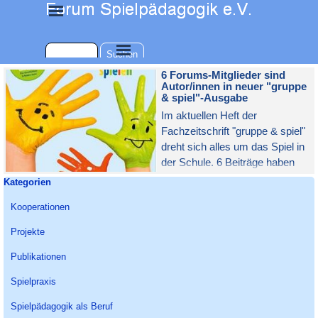
Direkt zum Seiteninhalt
Menü überspringen
Menü überspringen
Suchen
6 Forums-Mitglieder sind
Autor/innen in neuer "gruppe
& spiel"-Ausgabe
Im aktuellen Heft der
Fachzeitschrift "gruppe & spiel"
dreht sich alles um das Spiel in
der Schule. 6 Beiträge haben
Mitglieder des Forums
Block überspringen Kategorien
Kategorien
Spielpädagogik e.V. verfasst.
Kooperationen
Projekte
Publikationen
Spielpraxis
Spielpädagogik als Beruf