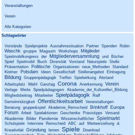
Veranstaltungen
Verein
Alle Kategorien
Block überspringen Schlagwörter
Schlagwörter
Vorstände
Spielprojekte
Ausnahmesituation
Partner
Spenden
Robin
Waschk
Mitglieder
gruppe
Magazin
Workshops
Mitgliederversammlung
Spielmobilkongress
der
und
Bücher
Spiel
Buch
Spielmobil
Diversität
Vorstand
Naturspiele
Stelle
Politische
Präsentation
Organisationen
neue_Methoden
Standard
Potsdam
Kistner
Ideen
Gesellschaft
Stellenangebot
Eintragung
Bildung
Gruppenpädagogik
Treffen
Spielwirkung
Abstand
Corona
Verein
Wahl
Arbeitsplatz
Ganztag
Anerkennung
Spielpädagogen
Verlage
Werte
Akademie_der_Kulturellen_Bildung
Spielpädagogik
Ralf
Mitgliedsbeitrag
Mitarbeiter
Öffentlichkeitsarbeit
Gemeinnützigkeit
Veranstaltungen
Brinkhoff
Europa
Beratung
gruppe&spiel
Akademie_Remscheid
Forum
Arbeit
Spielaktionen
Geschenke
Praxistipps
Versand
Spielmarkt
Akademie
Pandemie
Bilder
Wissenschaftlicher
Schulspiele
Interview
Remscheid
ABC
auf
Werteerziehung
&
Spiele
Gründung
Kreativität
lernen
Download