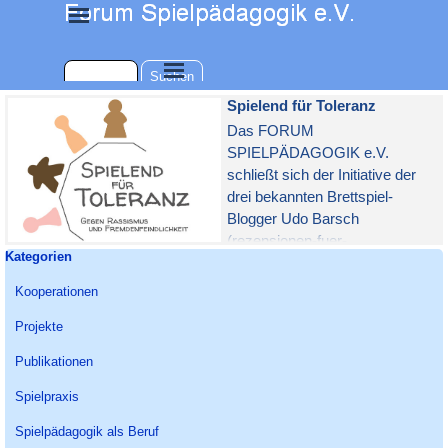
Direkt zum Seiteninhalt
Menü überspringen
Menü überspringen
Suchen
Spielend für Toleranz
Das FORUM
SPIELPÄDAGOGIK e.V.
schließt sich der Initiative der
drei bekannten Brettspiel-
Blogger Udo Barsch
(rezensionen-fuer-
Block überspringen Kategorien
Kategorien
millionen.blogspot.com), Martin
Klein (spielerleben.de) und
Kooperationen
Harald Schrapers (brett-spiel.de)
Projekte
an.
Publikationen
Spielpraxis
Spielpädagogik als Beruf