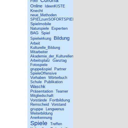
Corona
Foto
Online
IdeenKISTE
Knecht
neue_Methoden
SPIELzumSOFORTSPIELEN
Spielmobile
Experten
Naturspiele
BAG
Spiel
Bildung
Spielwirkung
Arbeit
Kulturelle_Bildung
Mitarbeiter
Akademie_der_Kulturellen_Bildung
Arbeitsplatz
Ganztag
Fotospiele
gruppe&spiel
Partner
SpieleOffensive
Vorhaben
Wörterbuch
Schule
Publikation
Waschk
Präsentation
Teamer
Mitgliedschaft
Fortbildung
Vorstände
Remscheid
Vorstand
gruppe
Lengwenus
Weiterbildung
Anerkennung
Spiele
Treffen