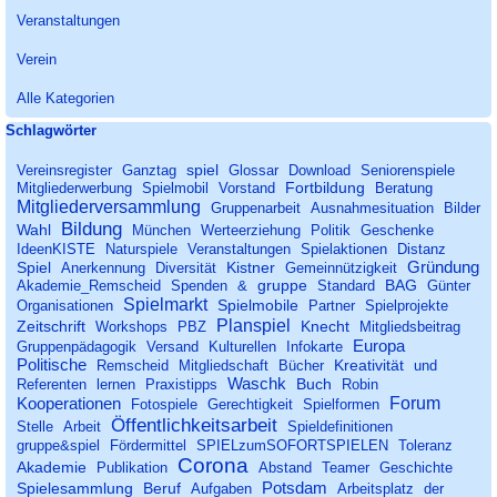
Veranstaltungen
Verein
Alle Kategorien
Block überspringen Schlagwörter
Schlagwörter
spiel
Vereinsregister
Ganztag
Glossar
Download
Seniorenspiele
Fortbildung
Mitgliederwerbung
Spielmobil
Vorstand
Beratung
Mitgliederversammlung
Gruppenarbeit
Ausnahmesituation
Bilder
Bildung
Wahl
München
Werteerziehung
Politik
Geschenke
IdeenKISTE
Naturspiele
Veranstaltungen
Spielaktionen
Distanz
Gründung
Spiel
Kistner
Anerkennung
Diversität
Gemeinnützigkeit
gruppe
BAG
Akademie_Remscheid
Spenden
&
Standard
Günter
Spielmarkt
Spielmobile
Organisationen
Partner
Spielprojekte
Planspiel
Zeitschrift
Knecht
Workshops
PBZ
Mitgliedsbeitrag
Europa
Gruppenpädagogik
Versand
Kulturellen
Infokarte
Politische
Kreativität
Remscheid
Mitgliedschaft
Bücher
und
Waschk
Buch
Referenten
lernen
Praxistipps
Robin
Forum
Kooperationen
Fotospiele
Gerechtigkeit
Spielformen
Öffentlichkeitsarbeit
Stelle
Arbeit
Spieldefinitionen
gruppe&spiel
Fördermittel
SPIELzumSOFORTSPIELEN
Toleranz
Corona
Akademie
Publikation
Abstand
Teamer
Geschichte
Potsdam
Spielesammlung
Beruf
Aufgaben
Arbeitsplatz
der