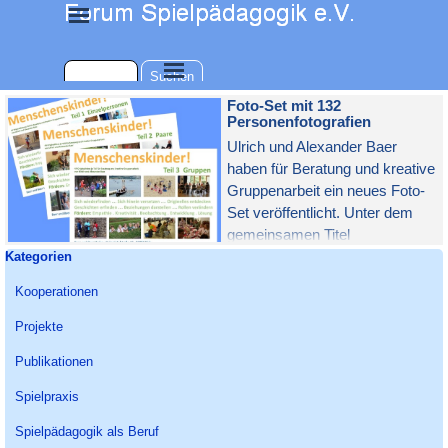
Direkt zum Seiteninhalt
Menü überspringen
Menü überspringen
Suchen
Foto-Set mit 132
Personenfotografien
Ulrich und Alexander Baer
haben für Beratung und kreative
Gruppenarbeit ein neues Foto-
Set veröffentlicht. Unter dem
gemeinsamen Titel
Block überspringen Kategorien
Kategorien
"Menschenskinder!" werden drei
- auch einzeln erhältliche - Set-
Kooperationen
Teile mit je 44 Fotos
(Einzelpersonen, Paare,
Projekte
Gruppen) angeboten.
Publikationen
Spielpraxis
Spielpädagogik als Beruf