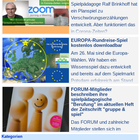
Spielpädagoge Ralf Brinkhoff hat
ein Planspiel zu
Verschwörungserzählungen
entwickelt. Aber funktioniert das
in Corona-Zeiten?
EUROPA-Rundreise-Spiel
kostenlos downloadbar
Am 26. Mai sind die Europa-
Wahlen. Wir haben ein
Wissensspiel dazu entwickelt
und bereits auf dem Spielmarkt
Potsdam erfolgreich am Stand
des FORUMs erprobt.
FORUM-Mitglieder
beschreiben ihre
spielpädagogische
"Berufung" im aktuellen Heft
der Zeitschrift "gruppe &
spiel"
Das FORUM und zahlreiche
Mitglieder stellen sich im
Block überspringen Kategorien
aktuellen Heft 1/19 der
Kategorien