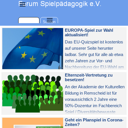
Direkt zum Seiteninhalt
Menü überspringen
Menü überspringen
Suchen
EUROPA-Spiel zur Wahl
aktualisiert!
Das EU-Quizspiel ist kostenlos
auf unserer Seite herunter
ladbar. Sehr gut für alle ab etwa
zehn Jahren zur Vor- und
Nachbereitung der EU-Wahl am
9. Juni geeignet. Es wurde
Elternzeit-Vertretung zu
kurzfristig aktualisiert (z.B.
besetzen!
wegen der Einführung des Euro
An der Akademie der Kulturellen
in Kroatien).
Bildung in Remscheid ist für
voraussichtlich 2 Jahre eine
50%-Dozentur im Fachbereich
Spiel / Diversitätsbewusste
Kulturelle Bildung zu besetzen.
Geht ein Planspiel in Corona-
Zeiten?