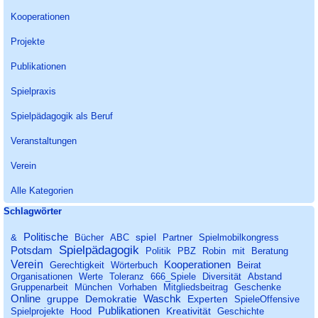
Zeitschrift "gruppe & spiel" mit
Kooperationen
ihren Tätigkeiten und drei
Lieblingsspielen vor.
Projekte
Publikationen
Spielpraxis
Spielpädagogik als Beruf
Veranstaltungen
Verein
Alle Kategorien
Block überspringen Schlagwörter
Schlagwörter
Politische
spiel
&
Bücher
ABC
Partner
Spielmobilkongress
Spielpädagogik
Potsdam
Politik
PBZ
Robin
mit
Beratung
Verein
Kooperationen
Gerechtigkeit
Wörterbuch
Beirat
Organisationen
Werte
Toleranz
666_Spiele
Diversität
Abstand
Gruppenarbeit
München
Vorhaben
Mitgliedsbeitrag
Geschenke
Online
Waschk
gruppe
Demokratie
Experten
SpieleOffensive
Publikationen
Kreativität
Spielprojekte
Hood
Geschichte